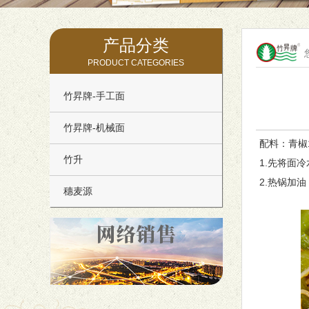
产品分类
PRODUCT CATEGORIES
竹昇牌-手工面
竹昇牌-机械面
配料：青椒1
竹升
1.先将面
2.热锅加
穗麦源